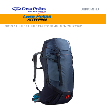
ABRIR MENU
INICIO
/
THULE
/ THULE CAPSTONE 40L MEN 70H223201