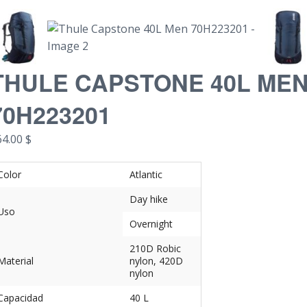
THULE CAPSTONE 40L ME
70H223201
64.00
$
Color
Atlantic
Day hike
Uso
Overnight
210D Robic
Material
nylon, 420D
nylon
Capacidad
40 L