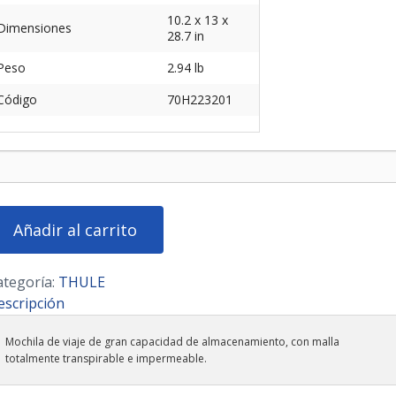
10.2 x 13 x
Dimensiones
28.7 in
Peso
2.94 lb
Código
70H223201
ule
pstone
L
en
Añadir al carrito
0H223201
ntidad
ategoría:
THULE
escripción
Mochila de viaje de gran capacidad de almacenamiento, con malla
totalmente transpirable e impermeable.