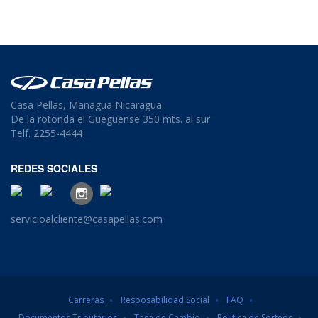
Casa Pellas, Managua Nicaragua
De la rotonda el Güegüense 350 mts. al sur
Telf. 2255-4444
REDES SOCIALES
servicioalcliente@casapellas.com
Carreras
Resposabilidad Social
FAQ
Documentos Tributarios
Tasa de Cambio
Politica de Sorteos